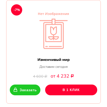
День рождения
-7%
Мы в
Цветы женщине
соц.
Цветы маме
сетях
Цветы мужчине
Цветы любимой
Изменчивый мир
Цветы ребенку
Доставим сегодня
от 4 232
4 600
Р
Цветы дочери
Р
Цветы подруге
Заказать
В 1 КЛИК
Цветы сестре