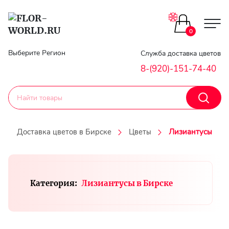
Цветы поштучно
0
Главная
Выберите Регион
Служба доставка цветов
Букеты до 2500
8-(920)-151-74-40
Гарантии
Каталог букетов
Доставка
Доставка цветов в Бирске
Цветы
Лизиантусы
Оплата
Корзины с цветами
Классика
Контакты
Категория:
Лизиантусы в Бирске
Авторские букеты
Личный
кобинет
Букеты из роз
Регистраци