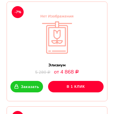
Показать еще
-7%
Цветы
Подсолнухи
Лизиантусы
Хризантемы
Элизиум
от 4 868
5 280
Р
Р
Лилии
Заказать
В 1 КЛИК
Орхидеи
Тюльпаны