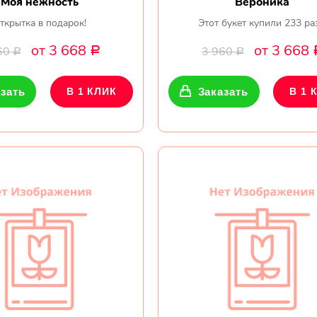
Моя нежность
Вероника
ткрытка в подарок!
Этот букет купили 233 ра
от 3 668
от 3 668
60
3 960
Р
Р
Р
зать
В 1 КЛИК
Заказать
В 1 