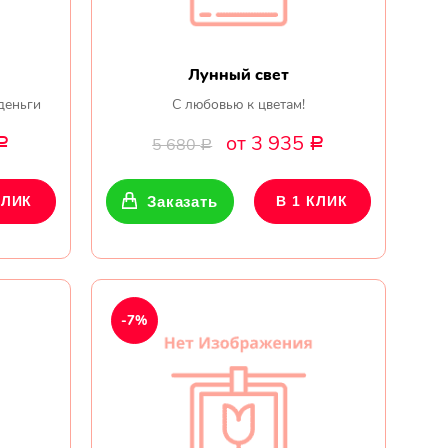
Лунный свет
деньги
С любовью к цветам!
от 3 935
5 680
Р
Р
Р
КЛИК
Заказать
В 1 КЛИК
-7%