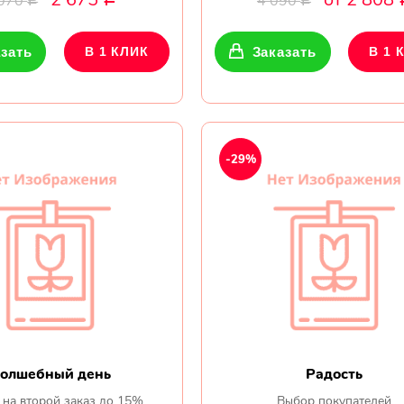
 070
4 090
Р
Р
зать
В 1 КЛИК
Заказать
В 1 
-29%
олшебный день
Радость
 на второй заказ до 15%
Выбор покупателей