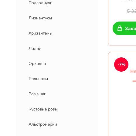
Подсолнухи
5 3
Лизиантусы
Зака
Хризантемы
Лилии
Орхидеи
-7%
Тюльпаны
Ромашки
Кустовые розы
Альстромерии