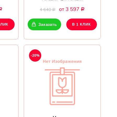
от 3 597
4 640
Р
Р
Р
КЛИК
Заказать
В 1 КЛИК
-20%