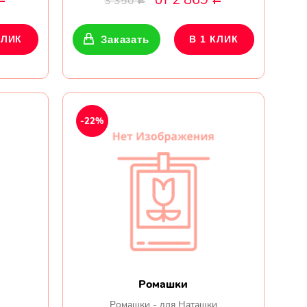
3 350
Р
КЛИК
Заказать
В 1 КЛИК
-22%
Ромашки
Ромашки - для Наташки