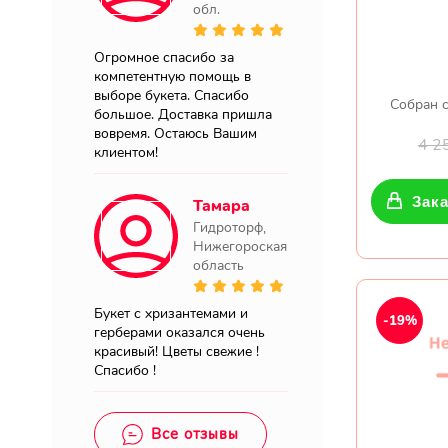
обл.
Огромное спасибо за
компетентную помощь в
выборе букета. Спасибо
Собран с
большое. Доставка пришла
вовремя. Остаюсь Вашим
4 2
клиентом!
Зака
Тамара
Гидроторф,
Нижегороская
область
Букет с хризантемами и
-19%
герберами оказался очень
красивый! Цветы свежие !
Спасибо !
Все отзывы