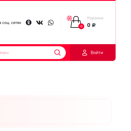
Корзина
Главная
 соц. сетях
0
Р
0
Гарантии
Войти
Доставка
Оплата
Контакты
Личный
кобинет
Регистраци