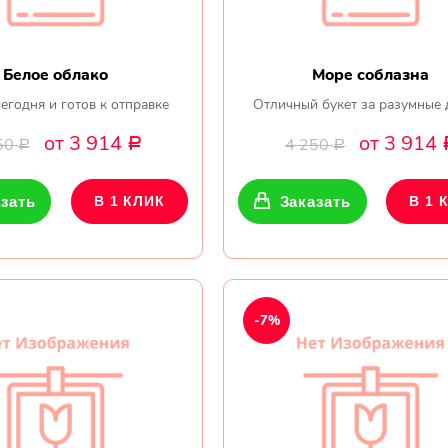
Белое облако
Море соблазна
егодня и готов к отправке
Отличный букет за разумные 
от 3 914
от 3 914
50
4 250
Р
Р
Р
зать
В 1 КЛИК
Заказать
В 1 
-7%