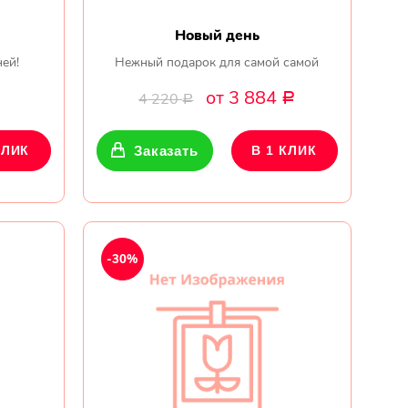
Новый день
ней!
Нежный подарок для самой самой
от 3 884
4 220
Р
Р
КЛИК
Заказать
В 1 КЛИК
-30%