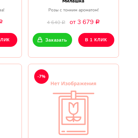
Милашка
за!
Розы с тонким ароматом!
от 3 679
4 640
Р
Р
Р
КЛИК
Заказать
В 1 КЛИК
-7%