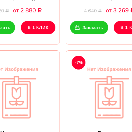
от 2 880
от 3 269
20
4 640
Р
Р
Р
зать
В 1 КЛИК
Заказать
В 1 
-7%