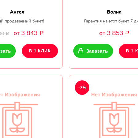
Ангел
Волна
й продаваемый букет!
Гарантия на этот букет 7 д
от 3 843
от 3 853
30
Р
Р
Р
зать
В 1 КЛИК
Заказать
В 1 
-7%