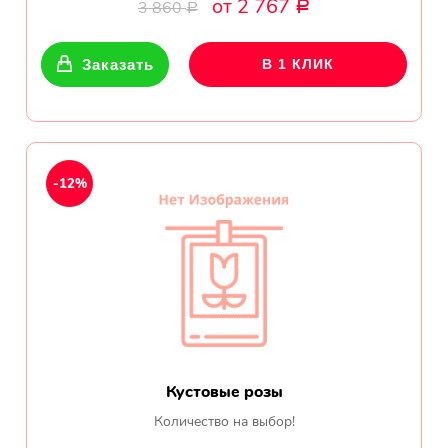
от 2 767
Ромашки
3 860
Р
Р
Кустовые розы
Заказать
В 1 КЛИК
Альстромерии
Герберы
-12%
Ирисы
Показать еще
ОТЗЫВЫ О МАГАЗИНЕ
Мария
Кустовые розы
Тымовское,
Количество на выбор!
Сахалинская