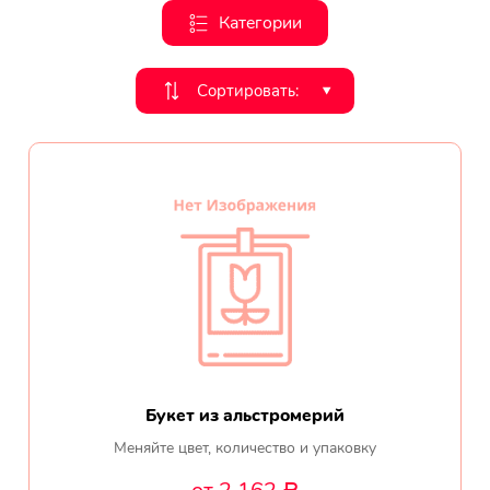
Категории
День рождения
Мы в
Цветы женщине
Сортировать:
‣
соц.
Цветы маме
сетях
Цветы мужчине
Цветы любимой
Цветы ребенку
Цветы дочери
Цветы подруге
Букет из альстромерий
Меняйте цвет, количество и упаковку
Цветы сестре