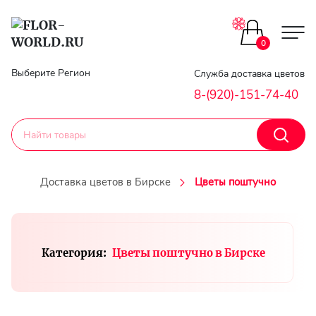
Цветы поштучно
0
Главная
Выберите Регион
Служба доставка цветов
Букеты до 2500
8-(920)-151-74-40
Гарантии
Каталог букетов
Доставка
Доставка цветов в Бирске
Цветы поштучно
Оплата
Корзины с цветами
Классика
Контакты
Категория:
Цветы поштучно в Бирске
Авторские букеты
Личный
кобинет
Букеты из роз
Регистраци