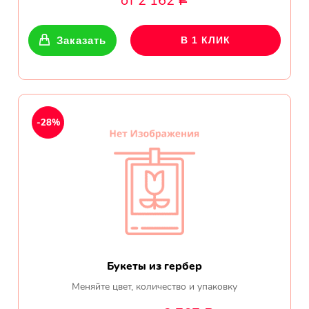
от 2 162
Р
Показать еще
Заказать
В 1 КЛИК
Цветы
Подсолнухи
-28%
Лизиантусы
Хризантемы
Лилии
Орхидеи
Букеты из гербер
Тюльпаны
Меняйте цвет, количество и упаковку