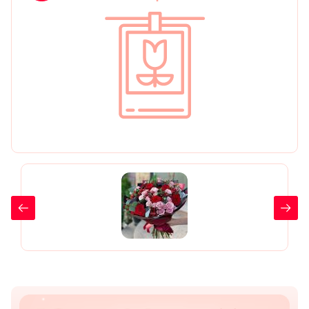
День рождения
Мы в
Цветы женщине
соц.
Цветы маме
сетях
Цветы мужчине
Цветы любимой
Цветы ребенку
Цветы дочери
Цветы подруге
Цветы сестре