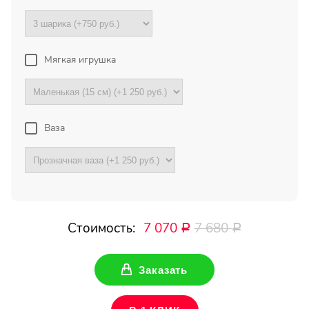
Букет с хризантемами и
герберами оказался очень
красивый! Цветы свежие !
Спасибо !
Мягкая игрушка
Все отзывы
Ваза
ПОДПИШИТЕСЬ!
Чтобы первыми узнать о
наших акциях и скидках
Стоимость:
7 070
7 680
Р
Р
Ваше имя
Заказать
Ваш Email