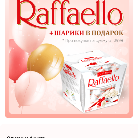
Показать еще
Цветы
Подсолнухи
Лизиантусы
Хризантемы
Лилии
Орхидеи
Тюльпаны