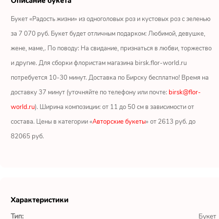
Описание букета
Ромашки
Букет «Радость жизни» из одноголовых роз и кустовых роз с зеленью
Кустовые розы
за 7 070 руб. Букет будет отличным подарком: Любимой, девушке,
жене, маме,. По поводу: На свидание, признаться в любви, торжество
Альстромерии
и другие. Для сборки флористам магазина birsk.flor-world.ru
Герберы
потребуется 10-30 минут. Доставка по Бирску бесплатно! Время на
доставку 37 минут (уточняйте по телефону или почте:
birsk@flor-
Ирисы
world.ru
). Ширина композиции: от 11 до 50 см в зависимости от
состава. Цены в категории «
Авторские букеты
» от 2613 руб. до
Показать еще
82065 руб.
ОТЗЫВЫ О МАГАЗИНЕ
Мария
Характеристики
Тымовское,
Сахалинская
Тип:
Букет