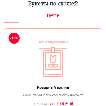
Букеты по схожей
цене
-19%
Коварный взгляд
Букет, который очарует любую девушку!
от 7 009
8 700
Р
Р