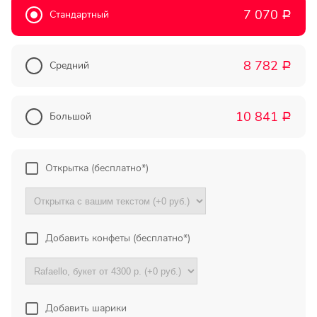
7 070
Прекрасный букет отличная
Стандартный
Р
цена!
8 782
Олег
Средний
Р
Тымовское,
Сахалинская
обл.
10 841
Большой
Р
Огромное спасибо за
компетентную помощь в
Открытка (бесплатно*)
выборе букета. Спасибо
большое. Доставка пришла
вовремя. Остаюсь Вашим
клиентом!
Добавить конфеты (бесплатно*)
Тамара
Гидроторф,
Нижегороская
область
Добавить шарики