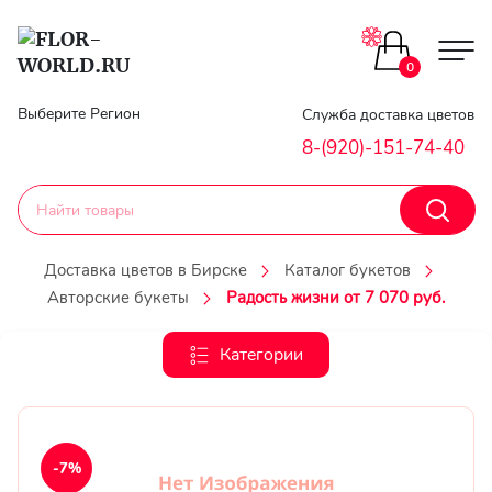
Цветы поштучно
0
Главная
Выберите Регион
Служба доставка цветов
Букеты до 2500
8-(920)-151-74-40
Гарантии
Каталог букетов
Доставка
Доставка цветов в Бирске
Каталог букетов
Оплата
Авторские букеты
Радость жизни от 7 070 руб.
Корзины с цветами
Классика
Категории
Контакты
Авторские букеты
Личный
кобинет
Букеты из роз
-7%
Регистраци