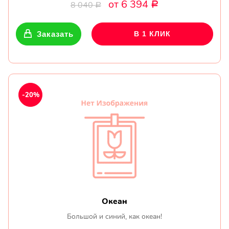
от 6 394
8 040
Р
Р
Заказать
В 1 КЛИК
-20%
Океан
Большой и синий, как океан!