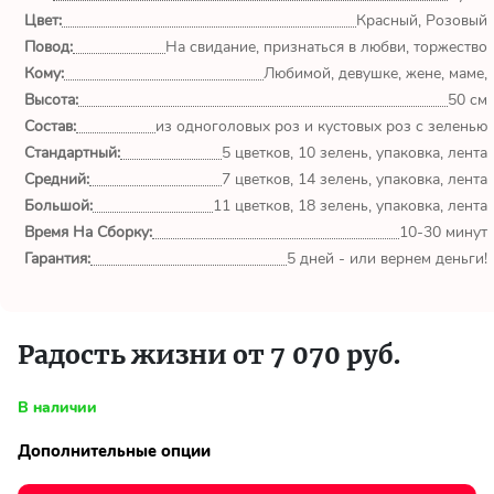
обл.
Цвет:
Красный, Розовый
Повод:
На свидание, признаться в любви, торжество
Спасибо сервису Flor-
Кому:
Любимой, девушке, жене, маме,
world.ru, очень рада что
выбрала Вас. Букет
Высота:
50 см
изумительный!
Состав:
из одноголовых роз и кустовых роз с зеленью
Стандартный:
5 цветков, 10 зелень, упаковка, лента
Ульяна
Средний:
7 цветков, 14 зелень, упаковка, лента
Тымовское,
Большой:
11 цветков, 18 зелень, упаковка, лента
Сахалинская
Время На Сборку:
10-30 минут
обл.
Гарантия:
5 дней - или вернем деньги!
Доставили букет маме
вовремя. Не подвели. Цветы
свежие. Спасибо.
Радость жизни от 7 070 руб.
Виктор
В наличии
Тымовское,
Сахалинская
Дополнительные опции
обл.